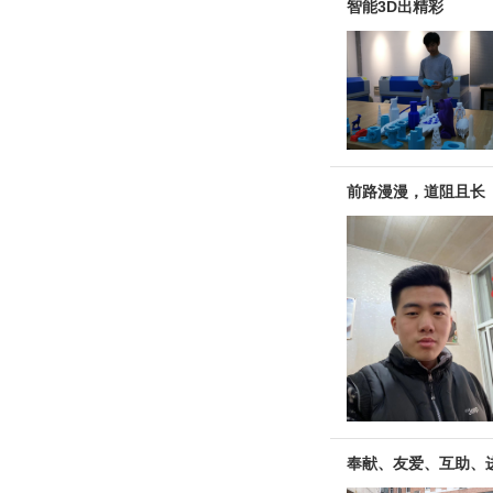
智能3D出精彩
前路漫漫，道阻且长
奉献、友爱、互助、