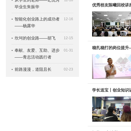
从学生到老师——记优秀
11-18
优秀校友陈曦回校讲
毕业生朱振华
智能化创业路上的成功者
12-16
——杨露华
坎坷的创业路——胡飞
12-15
稳扎稳打的岗位提升
奉献、友爱、互助、进步
01-31
——青志活动践行者
前路漫漫，道阻且长
02-23
学长送宝丨创业知识